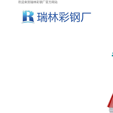
欢迎来到瑞林彩钢厂官方网站