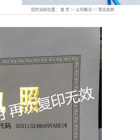
您的当前位置：
首 页
>>
公司概况
>>
营业执照